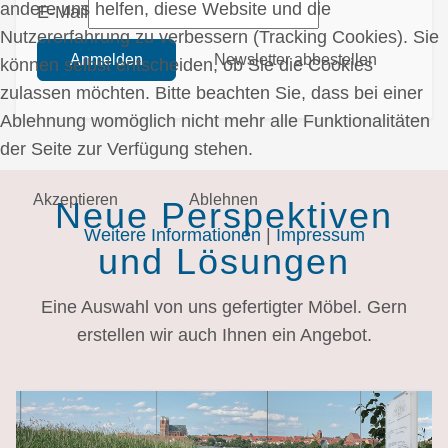
andere uns helfen, diese Website und die
E-Mail
Nutzererfahrung zu verbessern (Tracking Cookies). Sie
Anmelden
Newsletter abbestellen
können selbst entscheiden, ob Sie die Cookies
zulassen möchten. Bitte beachten Sie, dass bei einer
Ablehnung womöglich nicht mehr alle Funktionalitäten
der Seite zur Verfügung stehen.
Akzeptieren
Ablehnen
Neue Perspektiven
Weitere Informationen
|
Impressum
und Lösungen
Eine Auswahl von uns gefertigter Möbel. Gern
erstellen wir auch Ihnen ein Angebot.